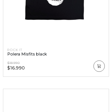
ROCK IT
Polera Misfits black
$18.990
$16.990