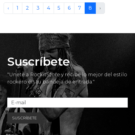
‹
1
2
3
4
5
6
7
8
›
Suscríbete
"Unete a RockitStore y recibe lo mejor del estilo
rockero en tu bandeja de entrada."