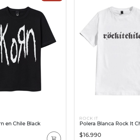
ROCK IT
nca Rock It Chile
Polera Blanca Moto Rac
$18.990