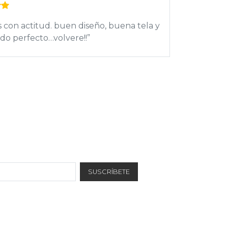
 calidad. mi pedido de Pink Floyd supero
ectativas..Muy Pro!!