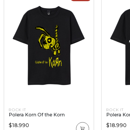
ROCK IT
ROCK IT
Polera Korn en Chile Black
Polera Bla
$18.990
$16.990