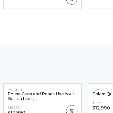
Dcto.
ROCK IT
ROCK IT
Polera Queen Basic black
Polera bla
$14.990
$16.990
$12.990
$14.990