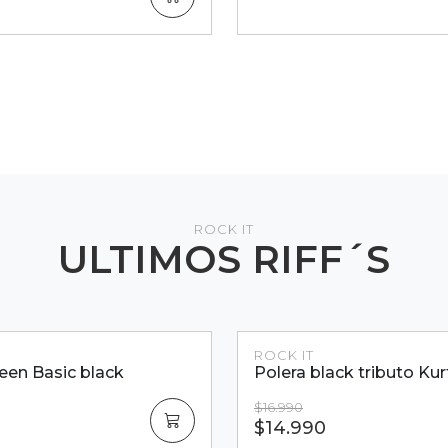
ROCK IT
ULTIMOS RIFF´S
Dcto.
ROCK IT
ck tributo Kurt Cobain
Polera Misfits black
$18.990
$16.990