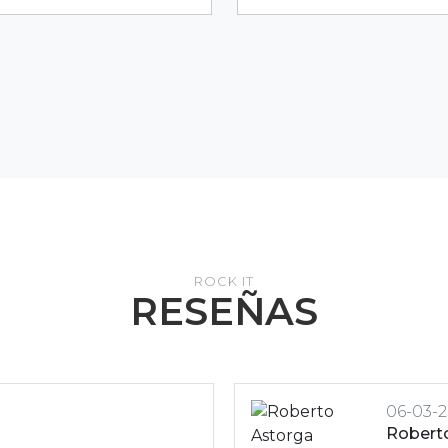
ROCK IT
RESEÑAS
09-04-
Javiera