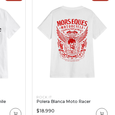
ROCK IT
er
Polera Blanca AC/DC Power
$18.990