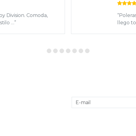
buen diseño, buena tela y
"Top la
lvere!!”
mis exp
el estilo rockero en tu