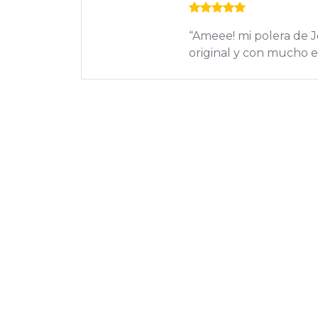
moda,
“Poleras con actitud. 
llego todo perfecto…vo
Suscríbete
"Unete a RockitStore y recibe lo mejor d
bandeja de entrada."