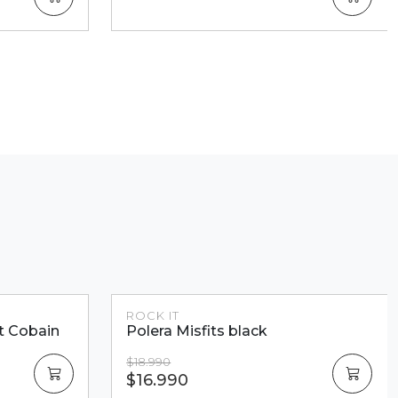
Dcto.
Dcto.
ROCK IT
Polera Bowie Style
$16.990
$12.990