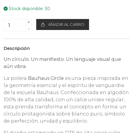
Stock disponible:
30
+
AÑADIR AL CARRO
-
Descripción
Un círculo. Un manifiesto. Un lenguaje visual que
aún vibra.
La polera
Bauhaus Circle
es una pieza inspirada en
la geometría esencial y el espíritu de vanguardia
de la escuela Bauhaus. Confeccionada en algodón
100% de alta calidad, con un calce unisex regular,
esta prenda transforma el concepto en forma: un
círculo protagonista sobre blanco puro, símbolo
de perfección, unidad y equilibrio.
El diseño estampado en DTF de alta resolución