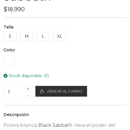
$18.990
Talla
S
M
L
XL
Color
Stock disponible:
30
+
AÑADIR AL CARRO
-
Descripción
Polera blanca
Black Sabbath
: lleva el poder del