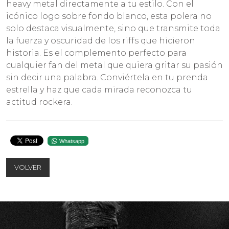
heavy metal directamente a tu estilo. Con el
icónico logo sobre fondo blanco, esta polera no
solo destaca visualmente, sino que transmite toda
la fuerza y oscuridad de los riffs que hicieron
historia. Es el complemento perfecto para
cualquier fan del metal que quiera gritar su pasión
sin decir una palabra. Conviértela en tu prenda
estrella y haz que cada mirada reconozca tu
actitud rockera.
Whatsapp
VOLVER