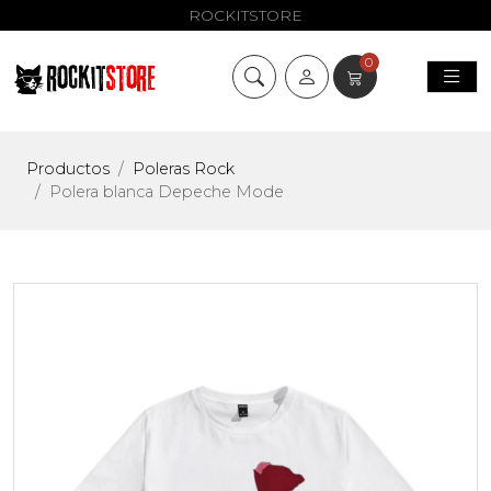
ROCKITSTORE
0
Productos
Poleras Rock
Polera blanca Depeche Mode