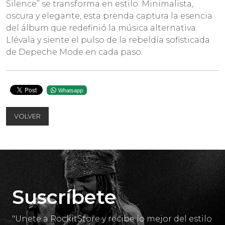
Silence” se transforma en estilo. Minimalista,
oscura y elegante, esta prenda captura la esencia
del álbum que redefinió la música alternativa.
Llévala y siente el pulso de la rebeldía sofisticada
de Depeche Mode en cada paso.
Whatsapp
VOLVER
Suscríbete
"Unete a RockitStore y recibe lo mejor del estilo