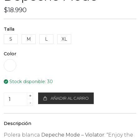
$18.990
Talla
S
M
L
XL
Color
Stock disponible:
30
+
AÑADIR AL CARRO
-
Descripción
Polera blanca
Depeche Mode – Violator
: “Enjoy the