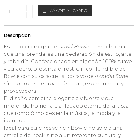
+
AÑADIR AL CARRO
-
Descripción
Esta polera negra de
David Bowie
es mucho más
que una prenda: es una declaración de estilo, arte
y rebeldía. Confeccionada en algodón 100% suave
y duradero, presenta el rostro inconfundible de
Bowie con su característico rayo de
Aladdin Sane
,
símbolo de su etapa más glam, experimental y
provocadora.
El diseño combina elegancia y fuerza visual,
rindiendo homenaje al legado eterno del artista
que rompió moldes en la música, la moda y la
identidad.
Ideal para quienes ven en Bowie no solo a una
estrella del rock, sino a un referente cultural y