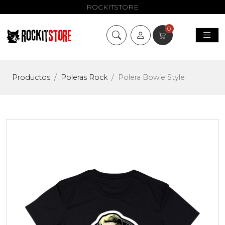
ROCKITSTORE
0
Productos
Poleras Rock
Polera Bowie Style