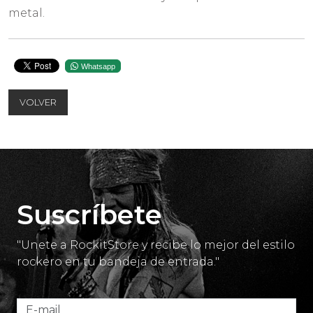
metal.
Whatsapp
VOLVER
Suscríbete
"Unete a RockitStore y recibe lo mejor del estilo
rockero en tu bandeja de entrada."