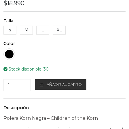
$18.990
Talla
s
M
L
XL
Color
Stock disponible:
30
+
AÑADIR AL CARRO
-
Descripción
Polera Korn Negra – Children of the Korn