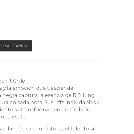
IR AL CARRO
ck It Chile
rra y la emoción que trasciende
 negra captura la esencia de B.B. King:
ra en cada nota. Sus riffs inolvidables y
miento se transforman en un símbolo
 tu estilo.
an la música con historia, el talento sin