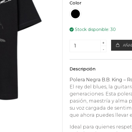
Color
Stock disponible:
30
+
AÑAD
-
Descripción
Polera Negra B.B. King – Ro
El rey del blues, la guita
generaciones. Esta polera
pasión, maestría y alma pu
su voz cargada de senti
que ahora puedes llevar en
Ideal para quienes respet