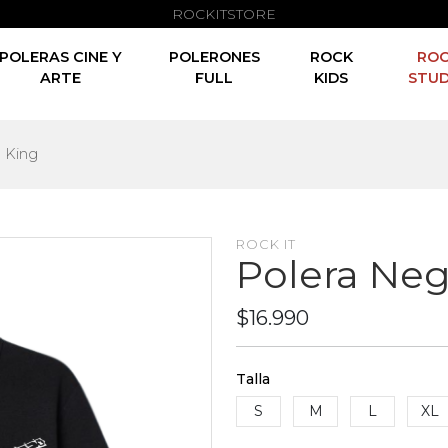
ROCKITSTORE
POLERAS CINE Y
POLERONES
ROCK
RO
ARTE
FULL
KIDS
STUD
. King
ROCK IT
Polera Neg
$16.990
Talla
S
M
L
XL