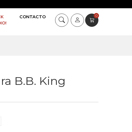
0
CK
CONTACTO
IO!
ra B.B. King