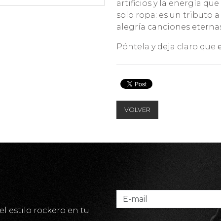
artificios y la energía qu
solo ropa: es un tributo a
alegría canciones eternas
Póntela y deja claro que
VOLVER
el estilo rockero en tu