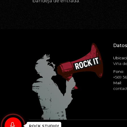
bandeja de entrada."
Datos
Ubicaci
Viña de
Fono:
+569 5
Mail:
contact
ROCK STUDIO!