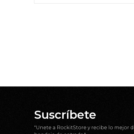
Suscríbete
"Unete a RockitStore y recibe lo mejor d