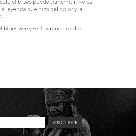
e solo el blues puede transmitir. No es
 la leyenda que hizo del dolor y la
.
el blues vive y se lleva con orgullo
.