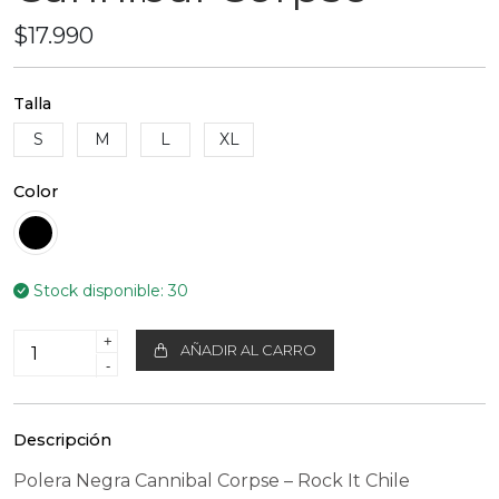
$17.990
Talla
S
M
L
XL
Color
Stock disponible:
30
+
AÑADIR AL CARRO
-
Descripción
Polera Negra Cannibal Corpse – Rock It Chile