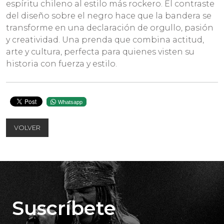
espíritu chileno al estilo más rockero. El contraste
del diseño sobre el negro hace que la bandera se
transforme en una declaración de orgullo, pasión
y creatividad. Una prenda que combina actitud,
arte y cultura, perfecta para quienes visten su
historia con fuerza y estilo.
Whatsapp
VOLVER
Suscríbete