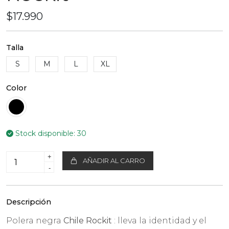
$17.990
Talla
S
M
L
XL
Color
Stock disponible:
30
+
AÑADIR AL CARRO
-
Descripción
Polera negra
Chile Rockit
: lleva la identidad y el