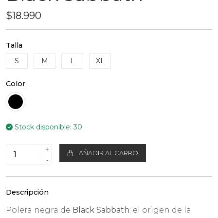
$18.990
Talla
S
M
L
XL
Color
Stock disponible:
30
+
AÑADIR AL CARRO
-
Descripción
Polera negra de
Black Sabbath
: el origen de la