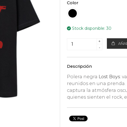
Color
Stock disponible:
30
+
AÑAD
-
Descripción
Polera negra
Lost Boys
: v
reunidos en una prenda. 
captura la atmósfera oscur
quienes sienten el rock, el