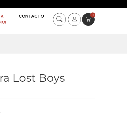
0
CK
CONTACTO
IO!
ra Lost Boys