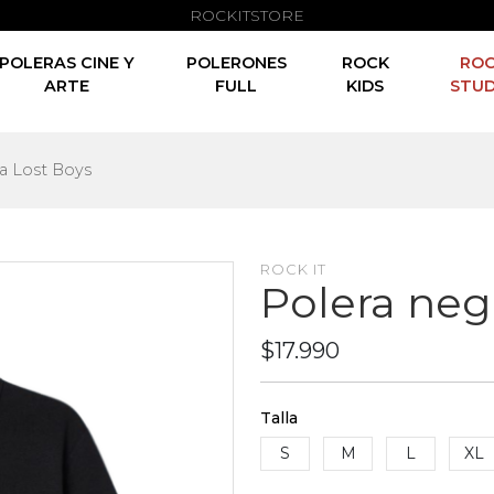
ROCKITSTORE
POLERAS CINE Y
POLERONES
ROCK
RO
ARTE
FULL
KIDS
STUD
ra Lost Boys
ROCK IT
Polera neg
$17.990
Talla
S
M
L
XL