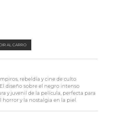
IR AL CARRO
ampiros, rebeldía y cine de culto
El diseño sobre el negro intenso
a y juvenil de la película, perfecta para
 horror y la nostalgia en la piel.