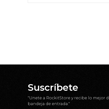
Suscríbete
"Unete a RockitStore y recibe lo mejor d
bandeja de entrada."