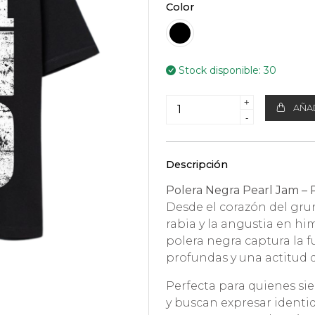
Color
Stock disponible:
30
+
AÑAD
-
Descripción
Polera Negra Pearl Jam – R
Desde el corazón del gru
rabia y la angustia en h
polera negra captura la fu
profundas y una actitud
Perfecta para quienes si
y buscan expresar identid