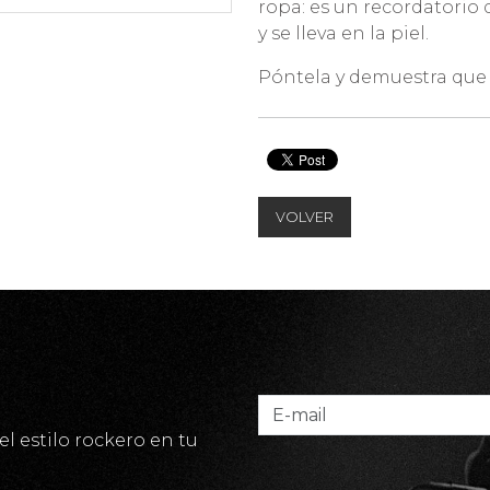
ropa: es un recordatorio 
y se lleva en la piel.
Póntela y demuestra qu
VOLVER
el estilo rockero en tu