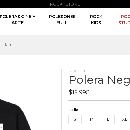
ROCKITSTORE
POLERAS CINE Y
POLERONES
ROCK
RO
ARTE
FULL
KIDS
STUD
rl Jam
ROCK IT
Polera Neg
$18.990
Talla
S
M
L
XL