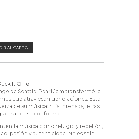
IR AL CARRO
ock It Chile
nge de Seattle, Pearl Jam transformó la
imnos que atraviesan generaciones. Esta
erza de su música: riffs intensos, letras
 que nunca se conforma.
enten la música como refugio y rebelión,
ad, pasión y autenticidad. No es solo