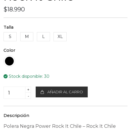
$18.990
Talla
S
M
L
XL
Color
Stock disponible:
30
+
AÑADIR AL CARRO
-
Descripción
Polera Negra Power Rock It Chile – Rock It Chile