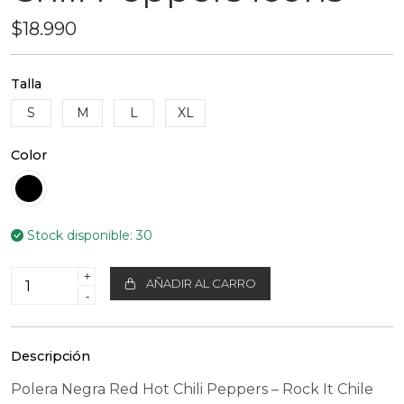
$18.990
Talla
S
M
L
XL
Color
Stock disponible:
30
+
AÑADIR AL CARRO
-
Descripción
Polera Negra Red Hot Chili Peppers – Rock It Chile