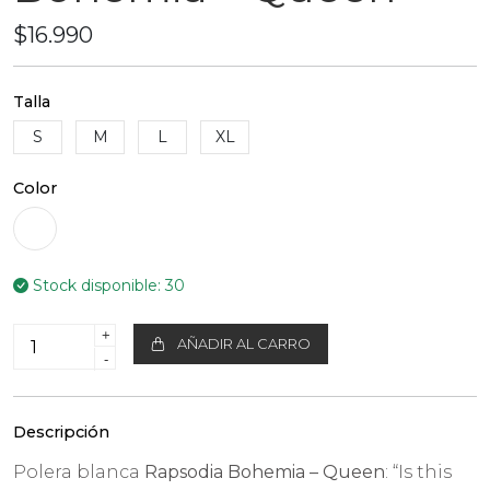
$16.990
Talla
S
M
L
XL
Color
Stock disponible:
30
+
AÑADIR AL CARRO
-
Descripción
Polera blanca
Rapsodia Bohemia – Queen
: “Is this