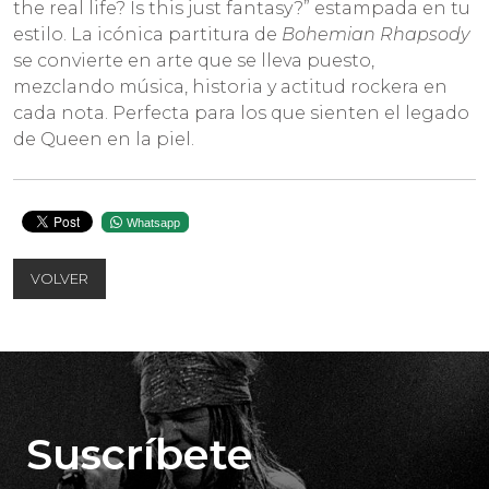
the real life? Is this just fantasy?” estampada en tu
estilo. La icónica partitura de
Bohemian Rhapsody
se convierte en arte que se lleva puesto,
mezclando música, historia y actitud rockera en
cada nota. Perfecta para los que sienten el legado
de Queen en la piel.
Whatsapp
VOLVER
Suscríbete