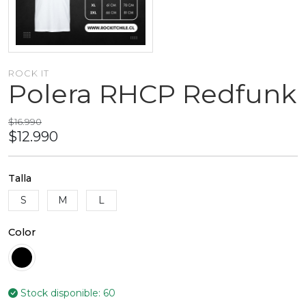
ROCK IT
Polera RHCP Redfunk
$16.990
$12.990
Talla
S
M
L
Color
Stock disponible:
60