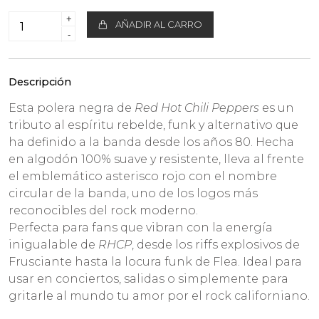
+
AÑADIR AL CARRO
-
Descripción
Esta polera negra de
Red Hot Chili Peppers
es un
tributo al espíritu rebelde, funk y alternativo que
ha definido a la banda desde los años 80. Hecha
en algodón 100% suave y resistente, lleva al frente
el emblemático asterisco rojo con el nombre
circular de la banda, uno de los logos más
reconocibles del rock moderno.
Perfecta para fans que vibran con la energía
inigualable de
RHCP
, desde los riffs explosivos de
Frusciante hasta la locura funk de Flea. Ideal para
usar en conciertos, salidas o simplemente para
gritarle al mundo tu amor por el rock californiano.