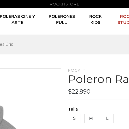
ROCKITSTORE
POLERAS CINE Y
POLERONES
ROCK
RO
ARTE
FULL
KIDS
STUD
s Gris
ROCK IT
Poleron R
$22.990
Talla
S
M
L