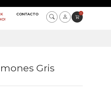
0
CK
CONTACTO
IO!
amones Gris