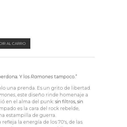
IR AL CARRO
 perdona. Y los
Ramones
tampoco.”
olo una prenda. Es un grito de libertad.
mones
, este diseño rinde homenaje a
ió en el alma del punk:
sin filtros, sin
ampado es la cara del rock rebelde,
na estampilla de guerra.
refleja la energía de los 70's, de las