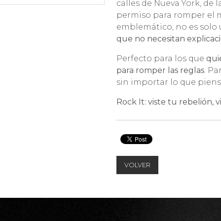
calles de Nueva York, de 
permiso para romper el mo
emblemático, no es solo
que no necesitan explicacio
Perfecto para los que
quie
para romper las reglas
. Pa
sin importar lo que pien
Rock It: viste tu rebelión, v
VOLVER