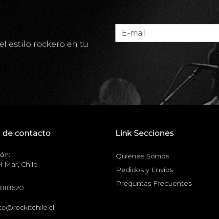
el estilo rockero en tu
 de contacto
Link Secciones
ón:
Quienes Somos
l Mar, Chile
Pedidos y Envíos
Preguntas Frecuentes
6818620
o@rockitchile.cl