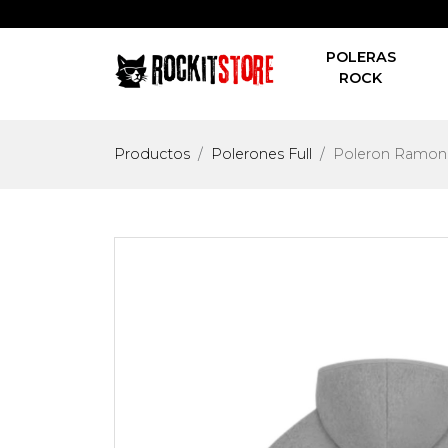
POLERAS
ROCK
Productos
Polerones Full
Poleron Ramone