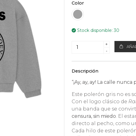
Color
Stock disponible:
30
+
AÑAD
-
Descripción
“¡Ay, ay, ay! La calle nunca
Este polerón gris no es s
Con el logo clásico de
Ra
una banda que se convirt
censura, sin miedo
. El est
directo al pecho, como u
Cada hilo de este polerón 