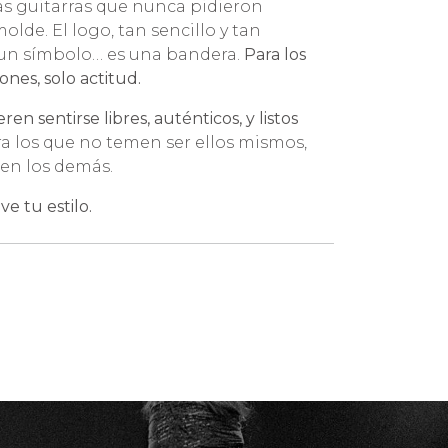
las guitarras que nunca pidieron
lde. El logo, tan sencillo y tan
 un símbolo… es una bandera.
Para los
nes, solo actitud.
ren sentirse libres, auténticos, y listos
ra los que no temen ser ellos mismos,
sen los demás.
ive tu estilo.