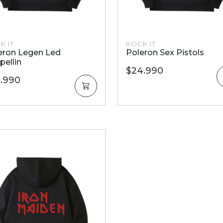
K IT
ROCK IT
eron Legen Led
Poleron Sex Pistols
pellin
$24.990
.990