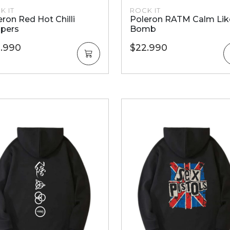
K IT
ROCK IT
eron Red Hot Chilli
Poleron RATM Calm Lik
pers
Bomb
.990
$22.990