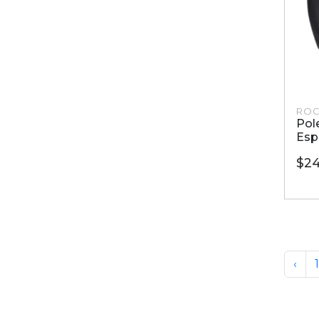
ROC
Pol
Esp
$2
‹
1