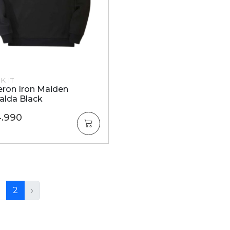
K IT
eron Iron Maiden
alda Black
4.990
2
›